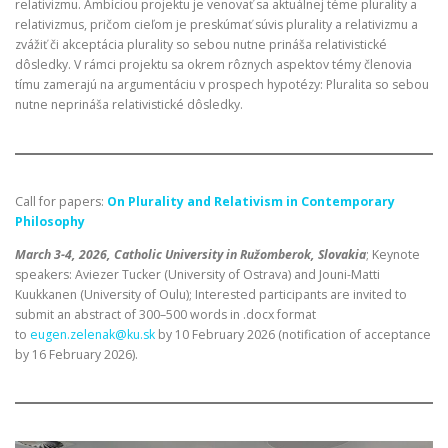
relativizmu. Ambíciou projektu je venovať sa aktuálnej téme plurality a
relativizmus, pričom cieľom je preskúmať súvis plurality a relativizmu a
zvážiť či akceptácia plurality so sebou nutne prináša relativistické
dôsledky. V rámci projektu sa okrem rôznych aspektov témy členovia
tímu zamerajú na argumentáciu v prospech hypotézy: Pluralita so sebou
nutne neprináša relativistické dôsledky.
Call for papers:
On Plurality and Relativism in Contemporary
Philosophy
March 3-4, 2026, Catholic University in Ružomberok, Slovakia
; Keynote
speakers: Aviezer Tucker (University of Ostrava) and Jouni-Matti
Kuukkanen (University of Oulu); Interested participants are invited to
submit an abstract of 300–500 words in .docx format
to
eugen.zelenak@ku.sk
by 10 February 2026 (notification of acceptance
by 16 February 2026).