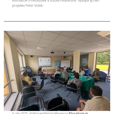
koncepcie v metafyzike a otázka relativizmu“ vystúpil aj člen
projektu Peter Volek.
6. jún 2025, doktorandská konferencia
Pluralism in