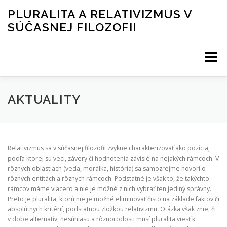
Prejsť
PLURALITA A RELATIVIZMUS V
na
SÚČASNEJ FILOZOFII
obsah
Menu
AKTUALITY
VÝSTUPY
ČLENOVIA
AKTUALITY
PROJEKT 2019-22
Relativizmus sa v súčasnej filozofii zvykne charakterizovať ako pozícia,
podľa ktorej sú veci, závery či hodnotenia závislé na nejakých rámcoch. V
rôznych oblastiach (veda, morálka, história) sa samozrejme hovorí o
rôznych entitách a rôznych rámcoch. Podstatné je však to, že takýchto
rámcov máme viacero a nie je možné z nich vybrať ten jediný správny.
Preto je pluralita, ktorú nie je možné eliminovať čisto na základe faktov či
absolútnych kritérií, podstatnou zložkou relativizmu. Otázka však znie, či
v dobe alternatív, nesúhlasu a rôznorodosti musí pluralita viesť k