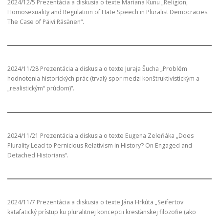
2024/12/5 Prezentácia a diskusia o texte Mariana Kunu „Religion,
Homosexuality and Regulation of Hate Speech in Pluralist Democracies.
The Case of Päivi Räsänen“.
2024/11/28 Prezentácia a diskusia o texte Juraja Šucha „Problém
hodnotenia historických prác (trvalý spor medzi konštruktivistickým a
„realistickým“ prúdom)“.
2024/11/21 Prezentácia a diskusia o texte Eugena Zeleňáka „Does
Plurality Lead to Pernicious Relativism in History? On Engaged and
Detached Historians“.
2024/11/7 Prezentácia a diskusia o texte Jána Hrkúta „Seifertov
katafatický prístup ku pluralitnej koncepcii kresťanskej filozofie (ako