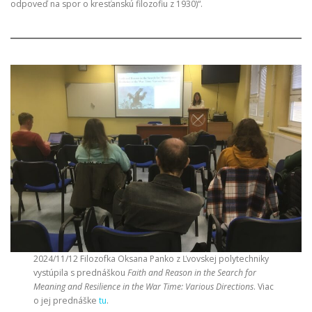
odpoveď na spor o kresťanskú filozofiu z 1930)“.
2024/11/12 Filozofka Oksana Panko z Ľvovskej polytechniky
vystúpila s prednáškou
Faith and Reason in the Search for
Meaning and Resilience in the War Time: Various Directions
. Viac
o jej prednáške
tu
.