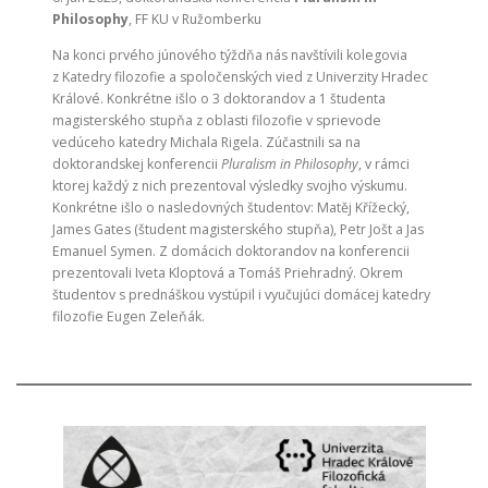
Philosophy
, FF KU v Ružomberku
Na konci prvého júnového týždňa nás navštívili kolegovia
z Katedry filozofie a spoločenských vied z Univerzity Hradec
Králové. Konkrétne išlo o 3 doktorandov a 1 študenta
magisterského stupňa z oblasti filozofie v sprievode
vedúceho katedry Michala Rigela. Zúčastnili sa na
doktorandskej konferencii
Pluralism in Philosophy
, v rámci
ktorej každý z nich prezentoval výsledky svojho výskumu.
Konkrétne išlo o nasledovných študentov: Matěj Křížecký,
James Gates (študent magisterského stupňa), Petr Jošt a Jas
Emanuel Symen. Z domácich doktorandov na konferencii
prezentovali Iveta Kloptová a Tomáš Priehradný. Okrem
študentov s prednáškou vystúpil i vyučujúci domácej katedry
filozofie Eugen Zeleňák.