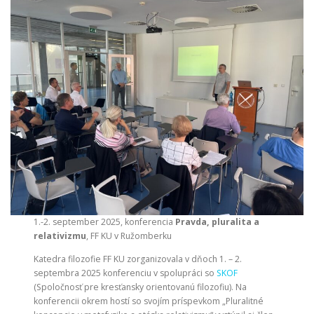
1.-2. september 2025, konferencia
Pravda, pluralita a
relativizmu
, FF KU v Ružomberku
Katedra filozofie FF KU zorganizovala v dňoch 1. – 2.
septembra 2025 konferenciu v spolupráci so
SKOF
(Spoločnosť pre kresťansky orientovanú filozofiu). Na
konferencii okrem hostí so svojím príspevkom „Pluralitné