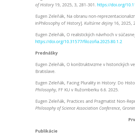
of History
19, 2025, 3, 281-301.
https://doi.org/10
Eugen Zeleňák, Na obranu non-reprezentacionalizmu
inPhilosophy of History].
Kultúrne dejiny
16, 2025, 
Eugen Zeleňák, O realistických návrhoch v súčasnej f
https://doi.org/10.31577/filozofia.2025.80.1.2
Prednášky
Eugen Zeleňák, O konštruktivizme v historických 
Bratislave.
Eugen Zeleňák, Facing Plurality in History: Do His
Philosophy
, FF KU v Ružomberku 6.6. 2025.
Eugen Zeleňák, Practices and Pragmatist Non-Repr
Philosophy of Science Association Conference
, Groni
Prv
Publikácie