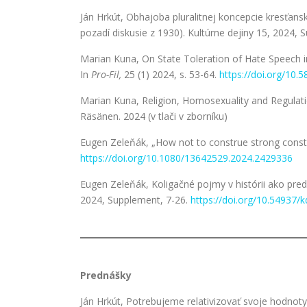
Ján Hrkút, Obhajoba pluralitnej koncepcie kresťanske
pozadí diskusie z 1930). Kultúrne dejiny 15, 2024,
Marian Kuna, On State Toleration of Hate Speech in
In
Pro-Fil,
25 (1) 2024, s. 53-64.
https://doi.org/10.
Marian Kuna, Religion, Homosexuality and Regulati
Räsänen. 2024 (v tlači v zborníku)
Eugen Zeleňák, „How not to construe strong constr
https://doi.org/10.1080/13642529.2024.2429336
Eugen Zeleňák, Koligačné pojmy v histórii ako pre
2024, Supplement, 7-26.
https://doi.org/10.54937/
Prednášky
Ján Hrkút, Potrebujeme relativizovať svoje hodnot