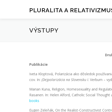
Prejsť
na
PLURALITA A RELATIVIZMU
obsah
VÝSTUPY
Dru
Publikácie
Iveta
Kloptová, Polarizácia ako dôsledok používania
cov. In:
(De)polarizácia na Slovensku I
. Verbum – vyd
Marian Kuna, Religion, Homesexuality and Regulatio
Rasanen. In: Helen Alford, Catholic Social Thought
books
Eugen Zeleňák, On the Realist-Constructivist Cont