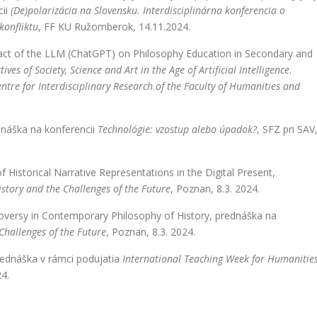
cii
(De)polarizácia na Slovensku. Interdisciplinárna konferencia o
konfliktu
, FF KU Ružomberok, 14.11.2024.
pact of the LLM (ChatGPT) on Philosophy Education in Secondary and
ives of Society, Science and Art in the Age of Artificial Intelligence
.
entre for Interdisciplinary Research of the Faculty of Humanities and
náška na konferencii
Technológie: vzostup alebo úpadok?
, SFZ pri SAV
of Historical Narrative Representations in the Digital Present,
istory and the Challenges of the Future
, Poznan, 8.3. 2024.
roversy in Contemporary Philosophy of History, prednáška na
 Challenges of the Future
, Poznan, 8.3. 2024.
rednáška v rámci podujatia
International Teaching Week for Humanitie
24.