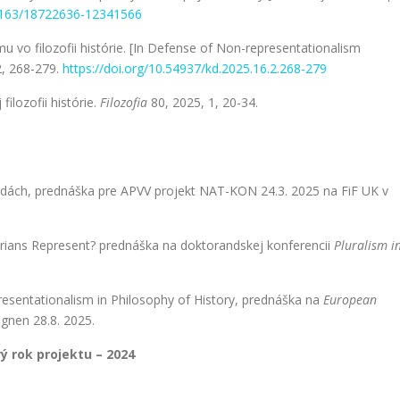
.1163/18722636-12341566
 vo filozofii histórie. [In Defense of Non-representationalism
2, 268-279.
https://doi.org/10.54937/kd.2025.16.2.268-279
ilozofii histórie.
Filozofia
80, 2025, 1, 20-34.
vedách, prednáška pre APVV projekt NAT-KON 24.3. 2025 na FiF UK v
torians Represent? prednáška na doktorandskej konferencii
Pluralism i
esentationalism in Philosophy of History, prednáška na
European
ngnen 28.8. 2025.
ý rok projektu – 2024