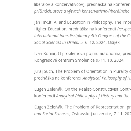
liberálov a konzervatívcov), prednáška na konferen
príčinách, stave a výzvach konzervatívno-liberálneho 
Ján Hrkút, AI and Education in Philosophy. The Im
Higher Education, prednáška na konferencii
Perspect
International Interdisciplinary 4th Congress of the C
Social Sciences in Osijek.
5.-6. 12. 2024, Osijek.
Ivan Koniar, O problémoch pojmu autonómia, pred
Kongresové centrum Smolenice 9.-11. 10. 2024.
Juraj Šuch, The Problem of Orientation in Plurality 
prednáška na konferencii
Analytical Philosophy of H
Eugen Zeleňák, On the Realist-Constructivist Cont
konferencii
Analytical Philosophy of History and the
Eugen Zeleňák, The Problem of Representation, p
and Social Sciences
, Ostravskej univerzite, 7. 11. 20