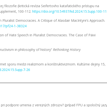
j filozofie (kritická revízia Seifertovho katafatického prístupu na
 Supplement, 100-112.
https://doi.org/10.54937/kd.2024.15.Supp.100-1
 Pluralist Democracies. A Critique of Alasdair MacIntyre’s Approach.
5817/pf24-1-38324
on of Hate Speech in Pluralist Democracies. The Case of Päivi
uctivism in philosophy of history“
Rethinking History
dmet sporu medzi realizmom a konštruktivizmom. Kultúrne dejiny 15,
kd.2024.15.Supp.7-26
y pri podpore umenia z verejných zdrojov? (prípad FPU a spoločný jaz