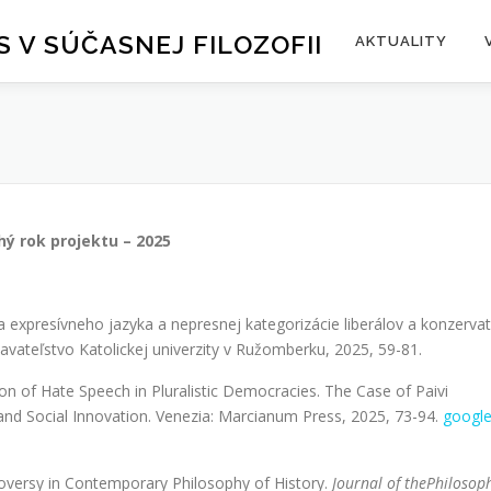
S V SÚČASNEJ FILOZOFII
AKTUALITY
hý rok projektu – 2025
 expresívneho jazyka a nepresnej kategorizácie liberálov a konzervat
avateľstvo Katolickej univerzity v Ružomberku, 2025, 59-81.
n of Hate Speech in Pluralistic Democracies. The Case of Paivi
 and Social Innovation. Venezia: Marcianum Press, 2025, 73-94.
googl
roversy in Contemporary Philosophy of History.
Journal of thePhilosop